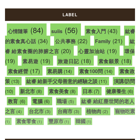
LABEL
(84)
(56)
(43)
心情隨筆
suiis
素食入門
紘睿
(34)
(22)
(21)
的素食真心話
公共事務
Family
紘
(20)
(19)
睿 給素食圈的肺腑之言
心靈加油站
環保
(19)
(19)
(18)
(18)
素易遊
旅遊日記
素食願景
(17)
素食經營
素易購
素食100問
素食政
(14)
(14)
策
紘睿 給新手父母善意的經驗之談
演講/訪問
(13)
(11)
新北市
素食美食
日本
健康養生
(10)
(8)
(8)
(7)
(6)
教育
電腦
職場
紘睿 給紅塵世間的老人
(6)
(6)
(5)
之言
台北市
台南市
植物肉
寵物吃素
(4)
(3)
(3)
(2)
素食零食
豐原市
韓國
(1)
(1)
(1)
(1)