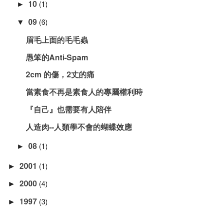
10
(1)
►
09
(6)
▼
眉毛上面的毛毛蟲
愚笨的Anti-Spam
2cm 的傷，2丈的痛
當素食不再是素食人的專屬權利時
『自己』也需要有人陪伴
人造肉--人類學不會的蝴蝶效應
08
(1)
►
2001
(1)
►
2000
(4)
►
1997
(3)
►