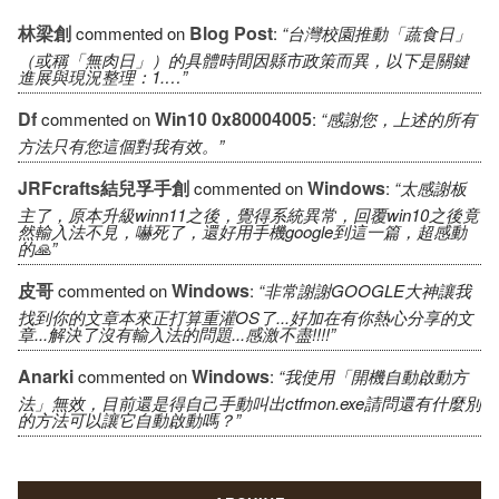
林梁創
Blog Post
commented on
:
“台灣校園推動「蔬食日」
（或稱「無肉日」）的具體時間因縣市政策而異，以下是關鍵
進展與現況整理：1.…”
Df
Win10 0x80004005
commented on
:
“感謝您，上述的所有
方法只有您這個對我有效。”
JRFcrafts結兒孚手創
Windows
commented on
:
“太感謝板
主了，原本升級winn11之後，覺得系統異常，回覆win10之後竟
然輸入法不見，嚇死了，還好用手機google到這一篇，超感動
的🙏”
皮哥
Windows
commented on
:
“非常謝謝GOOGLE大神讓我
找到你的文章本來正打算重灌OS了...好加在有你熱心分享的文
章...解決了沒有輸入法的問題...感激不盡!!!!”
Anarki
Windows
commented on
:
“我使用「開機自動啟動方
法」無效，目前還是得自己手動叫出ctfmon.exe請問還有什麼別
的方法可以讓它自動啟動嗎？”