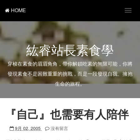
HOME
T
o
g
g
l
e
紘睿站長素食學
n
a
v
i
穿梭在素食的眉眉角角，帶你解鎖吃素的無限可能，你將
g
a
發現素食不是困難重重的挑戰，而是一段發現自我、擁抱
t
i
生命的旅程。
o
n
『自己』也需要有人陪伴
9月 02, 2005
沒有留言