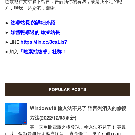
也歡迎在文章底下留言，告訴我你的看法，或是我不足的地
方，與我一起交流，謝謝。
紘睿站長 的詳細介紹
►
媒體報導過的 紘睿站長
►
https://lin.ee/3cxLIs7
►LINE
「吃素找紘睿」社群！
►加入
POPULAR POSTS
Windows10 輸入法不見了 語言列消失的修復
方法(2022/12/08更新)
某一天重開電腦之後發現，輸入法不見了！ 英數
可以，但就是無法切換成注音。 真是怪了，按了 shift+caps