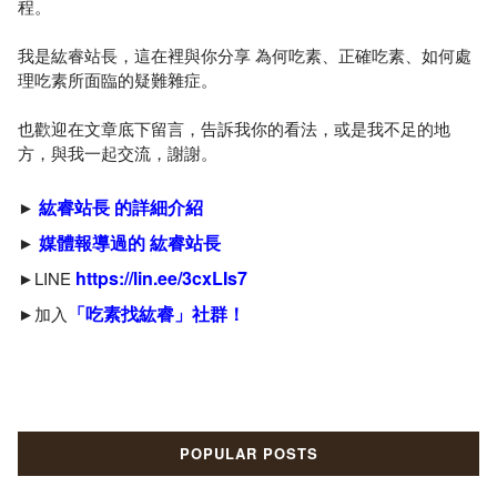
程。
我是紘睿站長，這在裡與你分享 為何吃素、正確吃素、如何處
理吃素所面臨的疑難雜症。
也歡迎在文章底下留言，告訴我你的看法，或是我不足的地
方，與我一起交流，謝謝。
紘睿站長 的詳細介紹
►
媒體報導過的 紘睿站長
►
https://lin.ee/3cxLIs7
►LINE
「吃素找紘睿」社群！
►加入
POPULAR POSTS