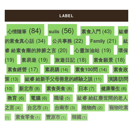
LABEL
(84)
(56)
(43)
心情隨筆
suiis
素食入門
紘睿
(34)
(22)
(21)
的素食真心話
公共事務
Family
紘
(20)
(19)
睿 給素食圈的肺腑之言
心靈加油站
環保
(19)
(19)
(18)
(18)
素易遊
旅遊日記
素食願景
(17)
素食經營
素易購
素食100問
素食政
(14)
(14)
策
紘睿 給新手父母善意的經驗之談
演講/訪問
(13)
(11)
新北市
素食美食
日本
健康養生
(10)
(8)
(8)
(7)
(6)
教育
電腦
職場
紘睿 給紅塵世間的老人
(6)
(6)
(5)
之言
台北市
台南市
植物肉
寵物吃素
(4)
(3)
(3)
(2)
素食零食
豐原市
韓國
(1)
(1)
(1)
(1)