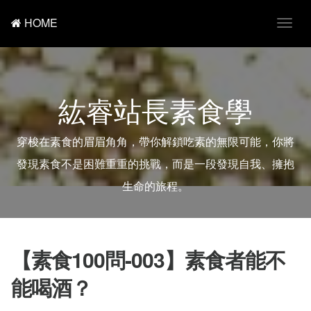
HOME
T
o
g
g
l
e
紘睿站長素食學
n
a
v
i
穿梭在素食的眉眉角角，帶你解鎖吃素的無限可能，你將
g
a
發現素食不是困難重重的挑戰，而是一段發現自我、擁抱
t
i
生命的旅程。
o
n
【素食100問-003】素食者能不
能喝酒？