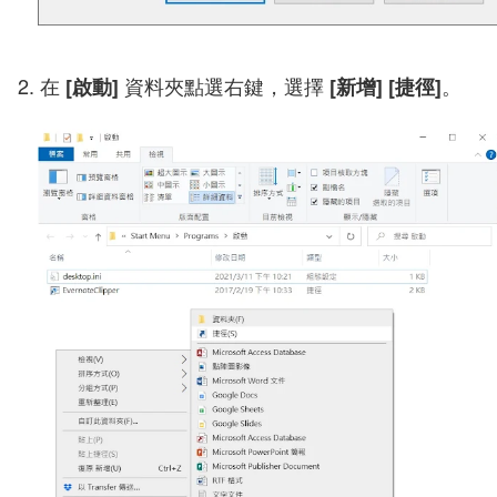
2. 在
資料夾點選右鍵，選擇
。
[啟動]
[新增] [捷徑]