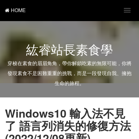
HOME
T
o
g
g
l
e
紘睿站長素食學
n
a
v
i
穿梭在素食的眉眉角角，帶你解鎖吃素的無限可能，你將
g
a
發現素食不是困難重重的挑戰，而是一段發現自我、擁抱
t
i
生命的旅程。
o
n
Windows10 輸入法不見
了 語言列消失的修復方法
(2022/12/08更新)