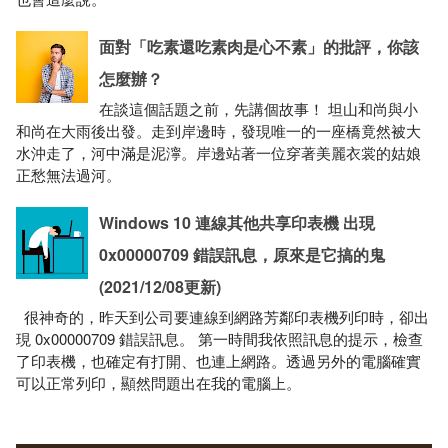
面對「吃素還吃素肉是心不素」的批評，你該
怎麼辦？
在談這個話題之前，先講個故事！ 坦山和尚與小
和尚在大雨後出發。走到岸邊時，發現唯一的一座橋竟然被大
水沖走了，河中滿是泥濘。岸邊站著一位穿著美麗衣裳的姑娘
正愁無法過河。
Windows 10 連線其他共享印表機 出現
0x00000709 錯誤訊息，原來是它搞的鬼
(2021/12/08更新)
很神奇的，昨天到公司要連線到網路芳鄰印表機列印時，卻出
現 0x00000709 錯誤訊息。 第一時間我依照訊息的提示，檢查
了印表機，也確定有打開、也連上網路。透過另外的電腦確實
可以正常列印，顯然問題出在我的電腦上。