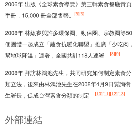
2006年 出版《全球素食導覽》第三輯素食餐廳黃頁
[5]
[6]
手冊，15,000 冊全部售罄。
2008年 林紘睿與許多環保圈、動保圈、宗教圈等50
個團體一起成立「蔬食抗暖化聯盟」推廣「少吃肉，
[8]
[9]
幫地球降溫」連署，全國共計118人連署。
2008年 拜訪林鴻池先生，共同研究如何制定素食分
類立法，後來由林鴻池先生在2008年4月9日質詢衛
[10]
[11]
[12]
[13]
生署長，促成台灣素食分類的制定。
外部連結