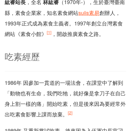
，全名
（1970年-），生於臺灣臺南
紘睿站長
林紘睿
縣，素食企業家，知名素食網站
suiis素易
創辦人，
1993年正式成為素食主義者。1997年創立台灣素食
[1]
網站《素食小館》
，開啟推廣素食之路。
吃素經歷
1986年 因參加一貫道的一場法會，在課堂中了解到
「動物也有生命，我們吃牠，就好像是拿刀子在自己
身上割一樣的痛」開始吃素，但是後來因為要經常外
[2]
出吃素食影響上課而放棄。
1989年 又重新嘗試吃素，後來因為入伍軍中長官刁