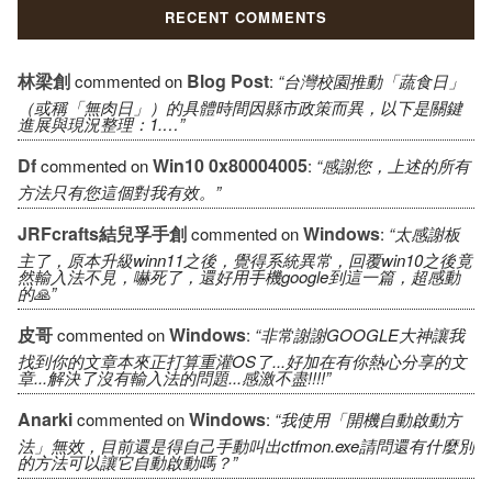
RECENT COMMENTS
林梁創
Blog Post
commented on
:
“台灣校園推動「蔬食日」
（或稱「無肉日」）的具體時間因縣市政策而異，以下是關鍵
進展與現況整理：1.…”
Df
Win10 0x80004005
commented on
:
“感謝您，上述的所有
方法只有您這個對我有效。”
JRFcrafts結兒孚手創
Windows
commented on
:
“太感謝板
主了，原本升級winn11之後，覺得系統異常，回覆win10之後竟
然輸入法不見，嚇死了，還好用手機google到這一篇，超感動
的🙏”
皮哥
Windows
commented on
:
“非常謝謝GOOGLE大神讓我
找到你的文章本來正打算重灌OS了...好加在有你熱心分享的文
章...解決了沒有輸入法的問題...感激不盡!!!!”
Anarki
Windows
commented on
:
“我使用「開機自動啟動方
法」無效，目前還是得自己手動叫出ctfmon.exe請問還有什麼別
的方法可以讓它自動啟動嗎？”