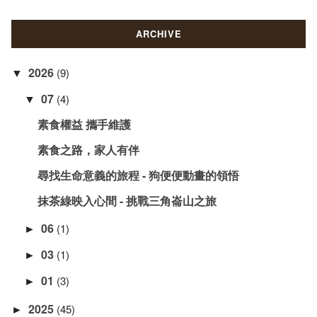
ARCHIVE
2026
(9)
▼
07
(4)
▼
素食權益 攜手維護
素食之路，家人有伴
尋找生命意義的旅程 - 狗便便動畫的領悟
抹茶綠映入心間 - 挑戰三角崙山之旅
06
(1)
►
03
(1)
►
01
(3)
►
2025
(45)
►