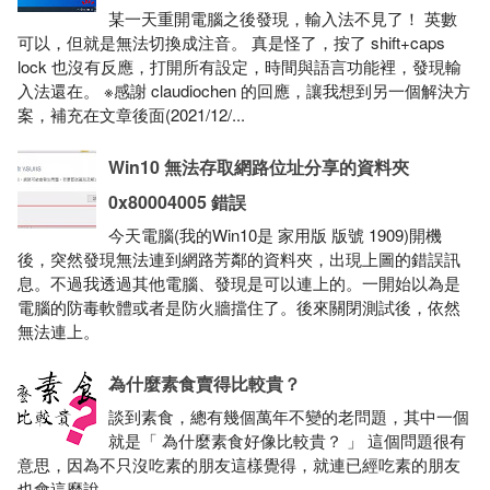
某一天重開電腦之後發現，輸入法不見了！ 英數
可以，但就是無法切換成注音。 真是怪了，按了 shift+caps
lock 也沒有反應，打開所有設定，時間與語言功能裡，發現輸
入法還在。 ※感謝 claudiochen 的回應，讓我想到另一個解決方
案，補充在文章後面(2021/12/...
Win10 無法存取網路位址分享的資料夾
0x80004005 錯誤
今天電腦(我的Win10是 家用版 版號 1909)開機
後，突然發現無法連到網路芳鄰的資料夾，出現上圖的錯誤訊
息。不過我透過其他電腦、發現是可以連上的。一開始以為是
電腦的防毒軟體或者是防火牆擋住了。後來關閉測試後，依然
無法連上。
為什麼素食賣得比較貴？
談到素食，總有幾個萬年不變的老問題，其中一個
就是「 為什麼素食好像比較貴？ 」 這個問題很有
意思，因為不只沒吃素的朋友這樣覺得，就連已經吃素的朋友
也會這麼說。