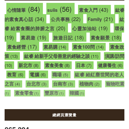
(84)
(56)
(43)
心情隨筆
suiis
素食入門
紘睿
(34)
(22)
(21)
的素食真心話
公共事務
Family
紘
(20)
(19)
睿 給素食圈的肺腑之言
心靈加油站
環保
(19)
(19)
(18)
(18)
素易遊
旅遊日記
素食願景
(17)
素食經營
素易購
素食100問
素食政
(14)
(14)
策
紘睿 給新手父母善意的經驗之談
演講/訪問
(13)
(11)
新北市
素食美食
日本
健康養生
(10)
(8)
(8)
(7)
(6)
教育
電腦
職場
紘睿 給紅塵世間的老人
(6)
(6)
(5)
之言
台北市
台南市
植物肉
寵物吃素
(4)
(3)
(3)
(2)
素食零食
豐原市
韓國
(1)
(1)
(1)
(1)
總網頁瀏覽量