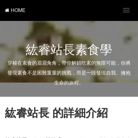
HOME
T
o
g
g
l
e
紘睿站長素食學
n
a
v
i
穿梭在素食的眉眉角角，帶你解鎖吃素的無限可能，你將
g
a
發現素食不是困難重重的挑戰，而是一段發現自我、擁抱
t
i
生命的旅程。
o
n
紘睿站長 的詳細介紹