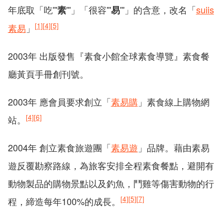
年底取「吃'''
'''」「很容'''
'''」的含意，改名「
suiis
素
易
[1]
[4]
[5]
素易
」
2003年 出版發售『素食小館全球素食導覽』素食餐
廳黃頁手冊創刊號。
2003年 應會員要求創立「
素易購
」素食線上購物網
[4]
[6]
站。
2004年 創立素食旅遊團「
素易遊
」品牌。藉由素易
遊反覆勘察路線，為旅客安排全程素食餐點，避開有
動物製品的購物景點以及釣魚，鬥雞等傷害動物的行
[4]
[5]
[7]
程，締造每年100%的成長。