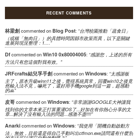
RECENT COMMENTS
林梁創
Blog Post
commented on
:
“台灣校園推動「蔬食日」
（或稱「無肉日」）的具體時間因縣市政策而異，以下是關鍵
進展與現況整理：1.…”
Df
Win10 0x80004005
commented on
:
“感謝您，上述的所有
方法只有您這個對我有效。”
JRFcrafts結兒孚手創
Windows
commented on
:
“太感謝板
主了，原本升級winn11之後，覺得系統異常，回覆win10之後竟
然輸入法不見，嚇死了，還好用手機google到這一篇，超感動
的🙏”
皮哥
Windows
commented on
:
“非常謝謝GOOGLE大神讓我
找到你的文章本來正打算重灌OS了...好加在有你熱心分享的文
章...解決了沒有輸入法的問題...感激不盡!!!!”
Anarki
Windows
commented on
:
“我使用「開機自動啟動方
法」無效，目前還是得自己手動叫出ctfmon.exe請問還有什麼別
的方法可以讓它自動啟動嗎？”