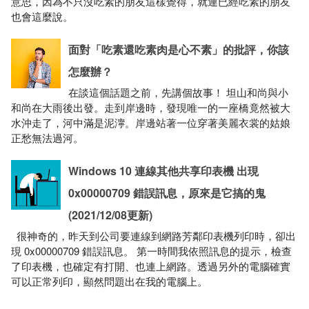
意思，因為不只沒吃素的朋友這樣覺得，就連已經吃素的朋友
也會這麼說。
面對「吃素還吃素肉是心不素」的批評，你該
怎麼辦？
在談這個話題之前，先講個故事！ 坦山和尚與小
和尚在大雨後出發。走到岸邊時，發現唯一的一座橋竟然被大
水沖走了，河中滿是泥濘。岸邊站著一位穿著美麗衣裳的姑娘
正愁無法過河。
Windows 10 連線其他共享印表機 出現
0x00000709 錯誤訊息，原來是它搞的鬼
(2021/12/08更新)
很神奇的，昨天到公司要連線到網路芳鄰印表機列印時，卻出
現 0x00000709 錯誤訊息。 第一時間我依照訊息的提示，檢查
了印表機，也確定有打開、也連上網路。透過另外的電腦確實
可以正常列印，顯然問題出在我的電腦上。