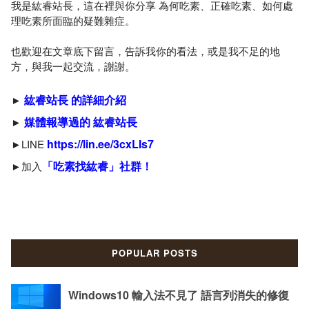
我是紘睿站長，這在裡與你分享 為何吃素、正確吃素、如何處
理吃素所面臨的疑難雜症。
也歡迎在文章底下留言，告訴我你的看法，或是我不足的地
方，與我一起交流，謝謝。
紘睿站長 的詳細介紹
►
媒體報導過的 紘睿站長
►
https://lin.ee/3cxLIs7
►LINE
「吃素找紘睿」社群！
►加入
POPULAR POSTS
Windows10 輸入法不見了 語言列消失的修復