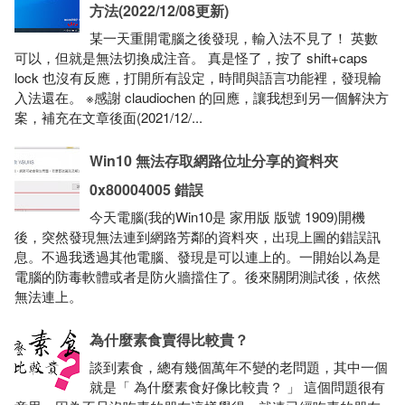
方法(2022/12/08更新)
某一天重開電腦之後發現，輸入法不見了！ 英數
可以，但就是無法切換成注音。 真是怪了，按了 shift+caps
lock 也沒有反應，打開所有設定，時間與語言功能裡，發現輸
入法還在。 ※感謝 claudiochen 的回應，讓我想到另一個解決方
案，補充在文章後面(2021/12/...
Win10 無法存取網路位址分享的資料夾
0x80004005 錯誤
今天電腦(我的Win10是 家用版 版號 1909)開機
後，突然發現無法連到網路芳鄰的資料夾，出現上圖的錯誤訊
息。不過我透過其他電腦、發現是可以連上的。一開始以為是
電腦的防毒軟體或者是防火牆擋住了。後來關閉測試後，依然
無法連上。
為什麼素食賣得比較貴？
談到素食，總有幾個萬年不變的老問題，其中一個
就是「 為什麼素食好像比較貴？ 」 這個問題很有