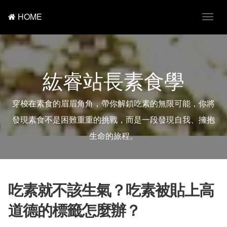
HOME
T
o
g
g
l
e
紘睿站長素食學
n
a
v
i
穿梭在素食的眉眉角角，帶你解鎖吃素的無限可能，你將
g
a
發現素食不是困難重重的挑戰，而是一段發現自我、擁抱
t
i
生命的旅程。
o
n
吃素就不該生氣？吃素被貼上高
道德的標籤怎麼辦？