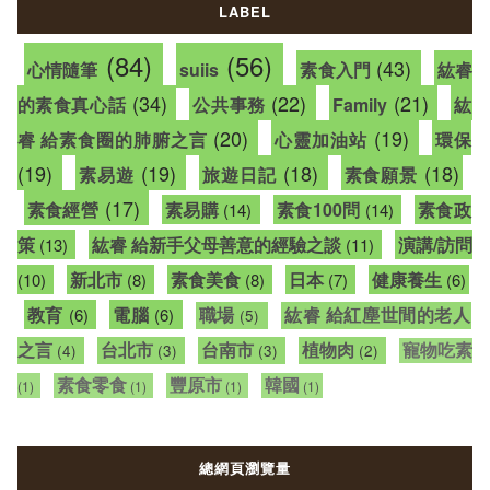
LABEL
(84)
(56)
(43)
心情隨筆
suiis
素食入門
紘睿
(34)
(22)
(21)
的素食真心話
公共事務
Family
紘
(20)
(19)
睿 給素食圈的肺腑之言
心靈加油站
環保
(19)
(19)
(18)
(18)
素易遊
旅遊日記
素食願景
(17)
素食經營
素易購
素食100問
素食政
(14)
(14)
策
紘睿 給新手父母善意的經驗之談
演講/訪問
(13)
(11)
新北市
素食美食
日本
健康養生
(10)
(8)
(8)
(7)
(6)
教育
電腦
職場
紘睿 給紅塵世間的老人
(6)
(6)
(5)
之言
台北市
台南市
植物肉
寵物吃素
(4)
(3)
(3)
(2)
素食零食
豐原市
韓國
(1)
(1)
(1)
(1)
總網頁瀏覽量